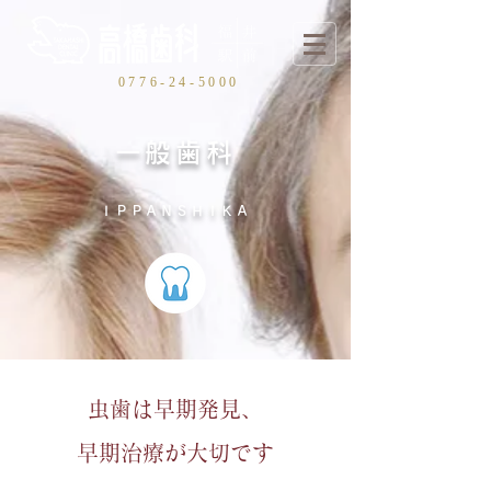
0
776-24-5000
一般歯科
ＩＰＰＡＮＳＨＩＫＡ
虫歯は早期発見、
早期治療が大切です