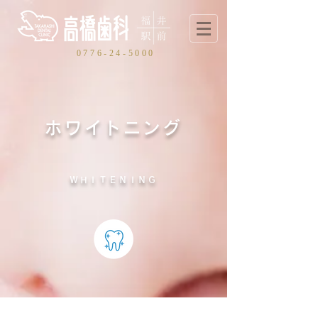
0
776-24-5000
ホワイトニング
ＷＨＩＴＥＮＩＮＧ